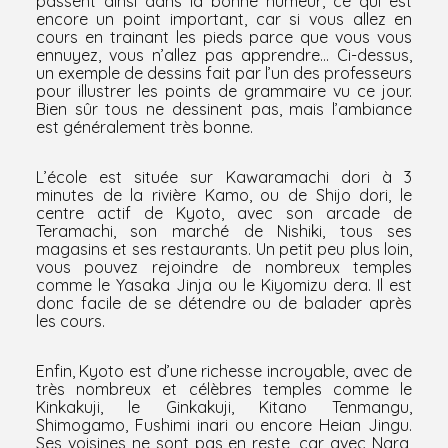
passent ainsi dans la bonne humeur, ce qui est
encore un point important, car si vous allez en
cours en trainant les pieds parce que vous vous
ennuyez, vous n’allez pas apprendre… Ci-dessus,
un exemple de dessins fait par l’un des professeurs
pour illustrer les points de grammaire vu ce jour.
Bien sûr tous ne dessinent pas, mais l’ambiance
est généralement très bonne.
L’école est située sur Kawaramachi dori à 3
minutes de la rivière Kamo, ou de Shijo dori, le
centre actif de Kyoto, avec son arcade de
Teramachi
, son marché de Nishiki, tous ses
magasins et ses restaurants. Un petit peu plus loin,
vous pouvez rejoindre de nombreux temples
comme le Yasaka Jinja ou le Kiyomizu dera. Il est
donc facile de se détendre ou de balader après
les cours.
Enfin, Kyoto est d’une richesse incroyable, avec de
très nombreux et célèbres temples comme le
Kinkakuji
, le
Ginkakuji
, Kitano Tenmangu,
Shimogamo, Fushimi inari ou encore Heian Jingu.
Ses voisines ne sont pas en reste, car avec Nara,