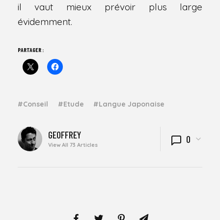
il vaut mieux prévoir plus large
évidemment.
PARTAGER :
Conseil
Etude
Langue Japonaise
WRITTEN
GEOFFREY
0
BY
View All 73 Articles