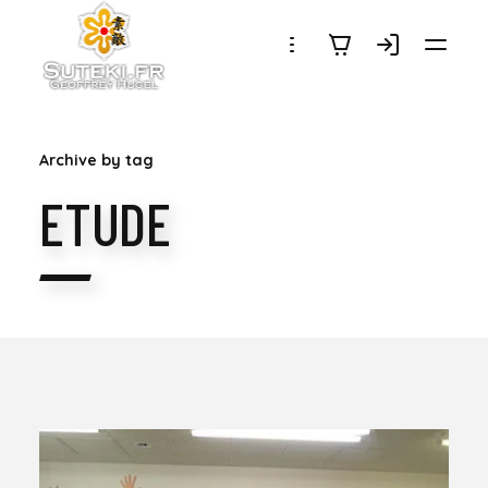
SUTEKI.FR
Archive by tag
ETUDE