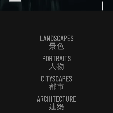
LANDSCAPES
景色
PORTRAITS
人物
CITYSCAPES
都市
ARCHITECTURE
建築