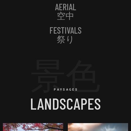
AERIAL
空中
FESTIVALS
祭り
景色
PAYSAGES
LANDSCAPES