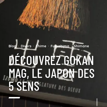
Blog
Divers
Ehime
Fukushima
Shimane
DÉCOUVREZ GOKAN
MAG, LE JAPON DES
5 SENS