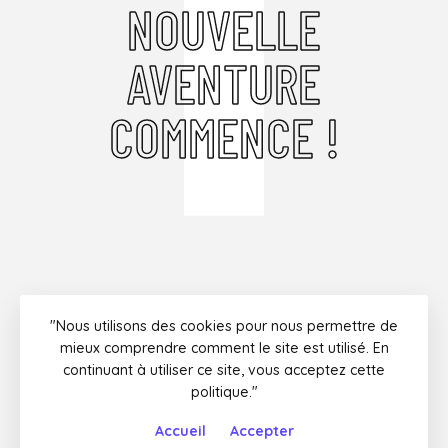
NOUVELLE
AVENTURE
COMMENCE !
"Nous utilisons des cookies pour nous permettre de
Instagram
Facebook
Twitter
Youtube
mieux comprendre comment le site est utilisé. En
continuant à utiliser ce site, vous acceptez cette
politique."
© 2015-2021 Geoffrey Hugel - Suteki - Tous droits réservés
Accueil
Accepter
Top