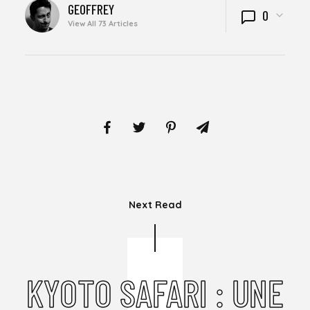
WRITTEN
GEOFFREY
0
BY
View All 73 Articles
Next Read
KYOTO SAFARI : UNE