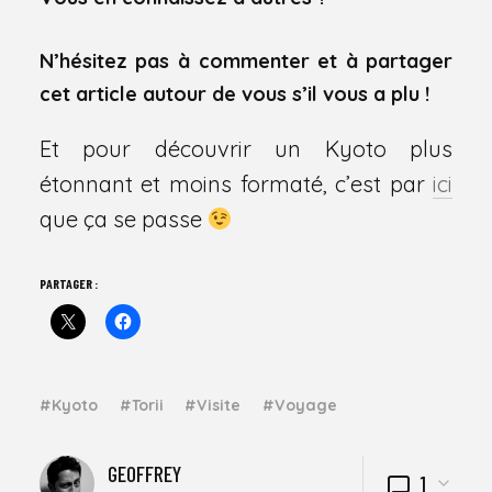
N’hésitez pas à commenter et à partager
cet article autour de vous s’il vous a plu !
Et pour découvrir un Kyoto plus
étonnant et moins formaté, c’est par
ici
que ça se passe
PARTAGER :
Kyoto
Torii
Visite
Voyage
WRITTEN
GEOFFREY
1