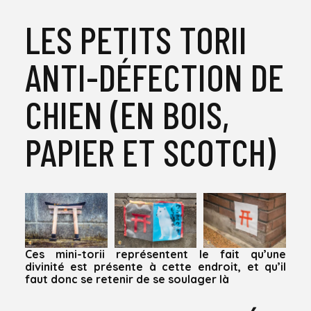
LES PETITS TORII
ANTI-DÉFECTION DE
CHIEN (EN BOIS,
PAPIER ET SCOTCH)
Ces mini-torii représentent le fait qu’une
divinité est présente à cette endroit, et qu’il
faut donc se retenir de se soulager là