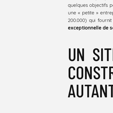
quelques objectifs p
une « petite » entr
200.000) qui fournit
exceptionnelle de s
UN SIT
CONSTR
AUTAN
GEOFFREY
W
R
I
T
T
E
N
B
Y