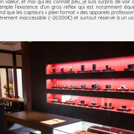
n valeur, et moi qui les connait peu, je suis surpris de voi
exemple l’existence d’un gros reflex qui est notamment éq
nd que les capteurs « plein format » des appareils professio
lièrement inaccessible (~26.000€) et surtout réservé à un u