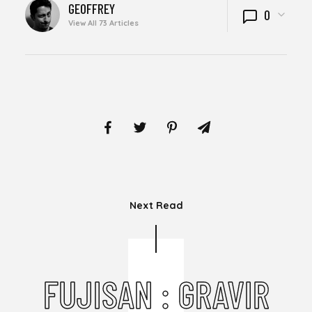
WRITTEN
GEOFFREY
0
BY
View All 73 Articles
Next Read
FUJISAN : GRAVIR