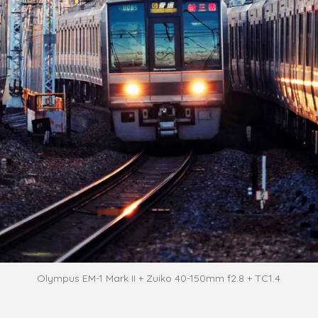
Olympus EM-1 Mark II + Zuiko 40-150mm f2.8 + TC1.4