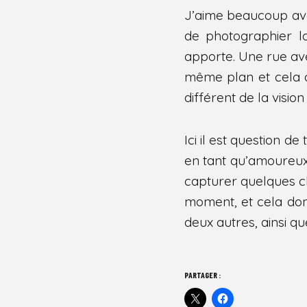
Share
J’aime beaucoup avoi
de photographier l
apporte. Une rue ave
même plan et cela a
différent de la visio
Ici il est question d
en tant qu’amoureux
capturer quelques c
moment, et cela don
deux autres, ainsi qu
PARTAGER :