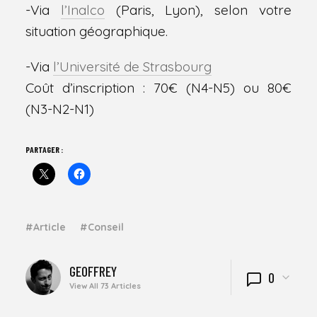
-Via
l’Inalco
(Paris, Lyon), selon votre
situation géographique.
-Via
l’Université de Strasbourg
Coût d’inscription : 70€ (N4-N5) ou 80€
(N3-N2-N1)
PARTAGER :
Article
Conseil
WRITTEN
GEOFFREY
0
BY
View All 73 Articles