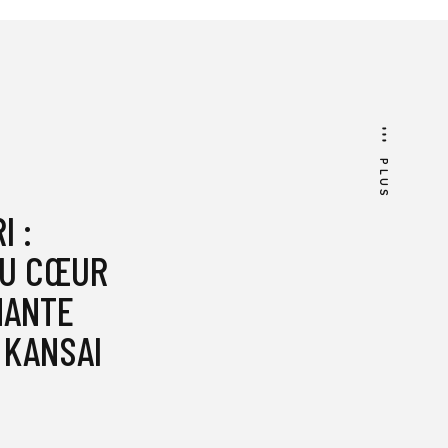
PLUS
I :
AU CŒUR
NANTE
 KANSAI