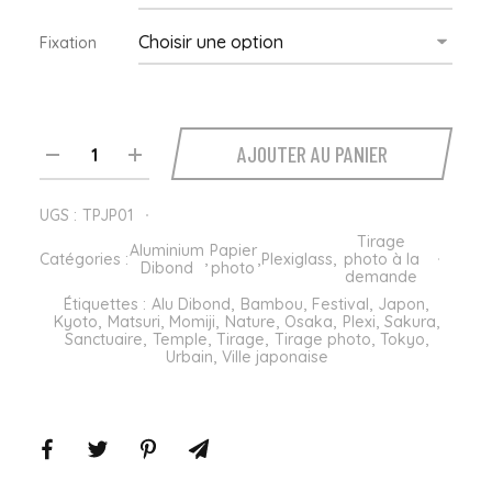
Fixation
quantité
AJOUTER AU PANIER
de Tirage
photo
Japon à
UGS :
TPJP01
la
Tirage
Aluminium
Papier
Catégories :
,
,
Plexiglass
,
photo à la
demande
Dibond
photo
demande
Étiquettes :
Alu Dibond
,
Bambou
,
Festival
,
Japon
,
Kyoto
,
Matsuri
,
Momiji
,
Nature
,
Osaka
,
Plexi
,
Sakura
,
Sanctuaire
,
Temple
,
Tirage
,
Tirage photo
,
Tokyo
,
Urbain
,
Ville japonaise