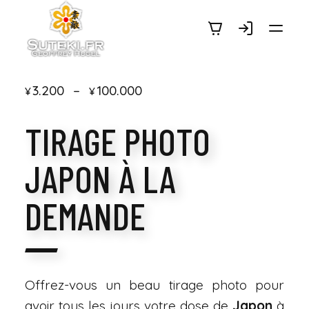
SUTEKI.FR
Plage
3.200
–
100.000
¥
¥
de
TIRAGE PHOTO
prix :
¥3.200
JAPON À LA
à
¥100.000
DEMANDE
Offrez-vous un beau tirage photo pour
avoir tous les jours votre dose de
Japon
à