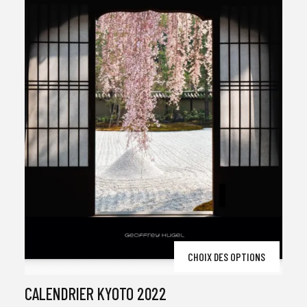
produ
Ce
CHOIX DES OPTIONS
produ
a
plusi
CALENDRIER KYOTO 2022
variat