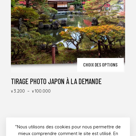
Ce
CHOIX DES OPTIONS
produ
a
plusi
TIRAGE PHOTO JAPON À LA DEMANDE
variat
Les
Plage
3.200
–
100.000
¥
¥
optio
de
peuv
prix :
être
¥3.200
chois
à
sur
¥100.000
la
page
"Nous utilisons des cookies pour nous permettre de
du
Instagram
Facebook
Twitter
Youtube
mieux comprendre comment le site est utilisé. En