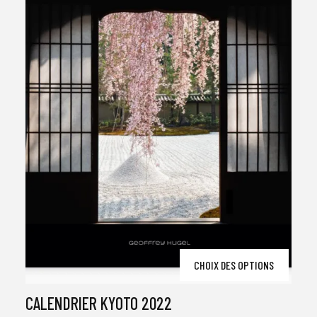
produ
Ce
CHOIX DES OPTIONS
produ
a
plusi
CALENDRIER KYOTO 2022
variat